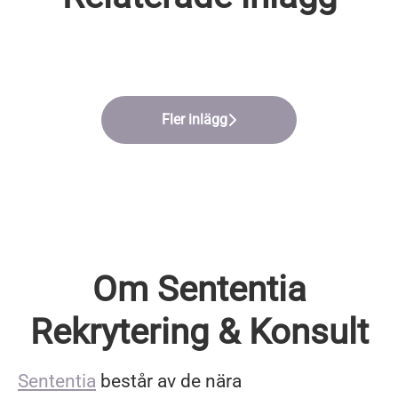
PERSONALSÄKERHET
MEDARBETARKOMMUNIKATION
NÄTVERKSTRÄFF
Fler inlägg
Om Sententia
Rekrytering & Konsult
Sententia
består av de nära