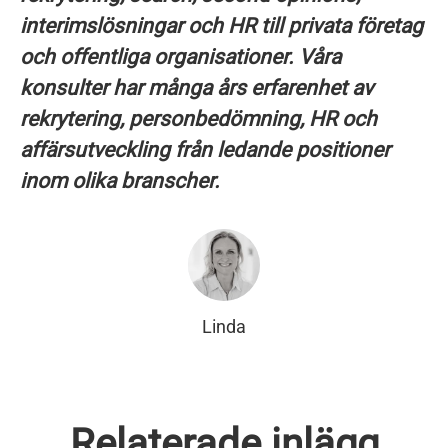
interimslösningar och HR till privata företag
och offentliga organisationer. Våra
konsulter har många års erfarenhet av
rekrytering, personbedömning, HR och
affärsutveckling från ledande positioner
inom olika branscher.
Linda
HR-NÄTVERKSTRÄFF MED
Relaterade inlägg
NÄTVERKSTRÄFF OM
TEMAT
VÅRENS FÖRSTA HR-