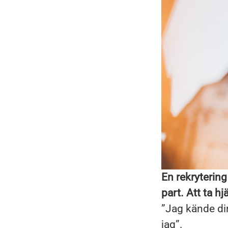
En rekrytering
part. Att ta hj
”Jag kände dir
jag”.