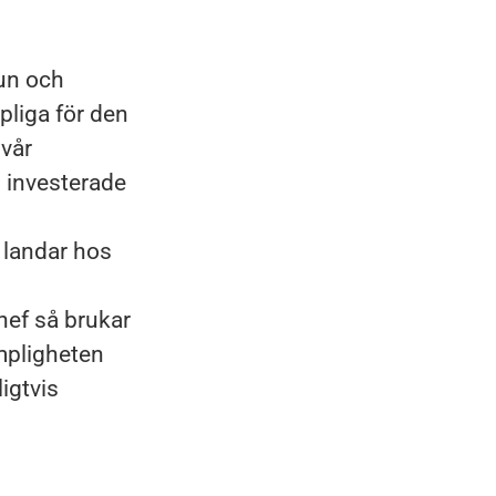
jun och
pliga för den
 vår
l investerade
t landar hos
hef så brukar
ämpligheten
igtvis