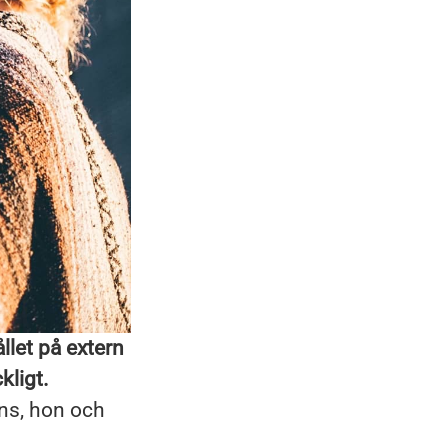
llet på extern
kligt.
ans, hon och