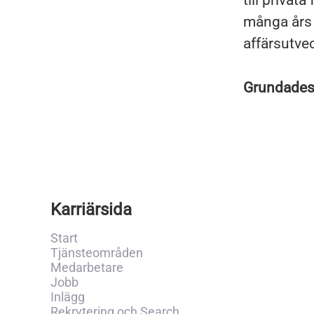
till privat
många års 
affärsutve
Grundade
Karriärsida
Start
Tjänsteområden
Medarbetare
Jobb
Inlägg
Rekrytering och Search