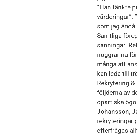
”Han tänkte pr
värderingar”. 
som jag ändå i
Samtliga föreg
sanningar. Rek
noggranna för
många att anst
kan leda till 
Rekrytering & 
följderna av d
opartiska ögon
Johansson, Ja
rekryteringar
efterfrågas al