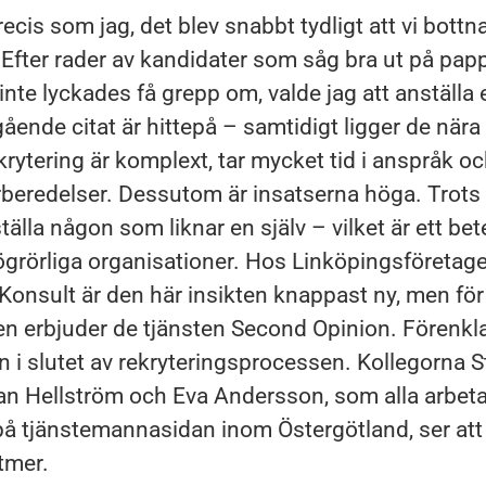
ecis som jag, det blev snabbt tydligt att vi bott
”Efter rader av kandidater som såg bra ut på pap
nte lyckades få grepp om, valde jag att anställa 
ående citat är hittepå – samtidigt ligger de nära
rytering är komplext, tar mycket tid i anspråk oc
beredelser. Dessutom är insatserna höga. Trots d
älla någon som liknar en själv – vilket är ett b
trögrörliga organisationer. Hos Linköpingsföretag
Konsult är den här insikten knappast ny, men fö
en erbjuder de tjänsten Second Opinion. Förenklat
 i slutet av rekryteringsprocessen. Kollegorna S
n Hellström och Eva Andersson, som alla arbet
 på tjänstemannasidan inom Östergötland, ser att
ltmer.