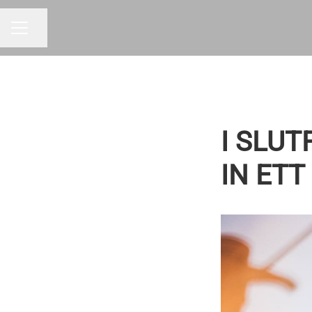
Dela sidan
KARRIÄRMENY
I SLUT
IN ET