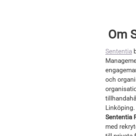
Om S
Sententia
b
Management
engagemang
och organi
organisati
tillhandahå
Linköping.
Sententia 
med rekryt