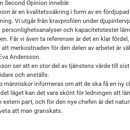
en Second Opinion innebär
on är en kvalitetssäkring i form av en fördjupad
ng. Vi utgår från kravprofilen under djupinterv
 personlighetsanalyser och kapacitetstester läm
en. Får vi även ta referenser är det en klar fördel,
 att merkostnaden för den delen av arbetet är vä
 Eva Andersson.
on ser att en stor del av tjänstens värde till sis
idare och anställs.
p människor informeras om att de ska få en ny c
 det läget kan det vara skönt för ledningen att l
extern part, och för den nye chefen är det naturl
 veta att man granskats.