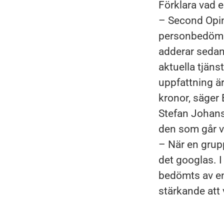
Förklara vad 
– Second Opini
personbedömni
adderar sedan
aktuella tjänst
uppfattning är
kronor, säger
Stefan Johanss
den som går v
– När en grup
det googlas. I
bedömts av en 
stärkande att