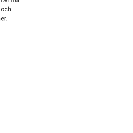
lter har
 och
her.