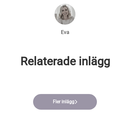
Eva
Relaterade inlägg
LSÄKERHET
AT MEDARBETARKOMMUNIKATION
TRÄFF
Fler inlägg