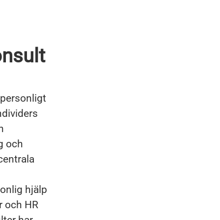
nsult
personligt
ndividers
h
ng och
centrala
onlig hjälp
ar och HR