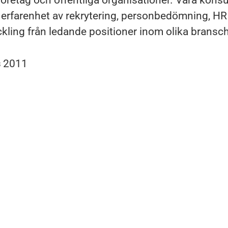
a företag och offentliga organisationer. Våra konsu
erfarenhet av rekrytering, personbedömning, HR
ckling från ledande positioner inom olika bransc
s
2011