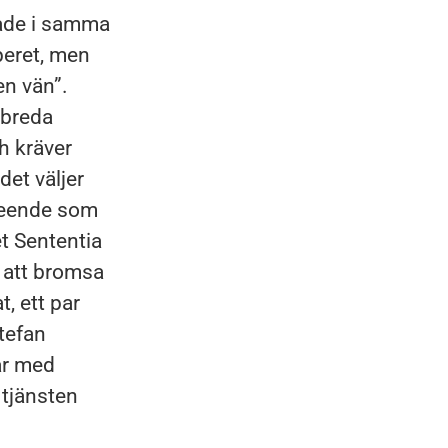
nade i samma
peret, men
en vän”.
 breda
h kräver
et väljer
eteende som
et Sententia
r att bromsa
, ett par
tefan
ar med
 tjänsten